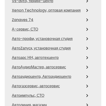
Vs-avto, тюнинг-центр
Xenon Technology, оптовая компания
Zanaves 74
А-сервис, СТО
Авто-профи, установочная студия
АвтоZапуск, установочная студия
Автоарс НН, автотехцентр
АвтоАудиоМастер, автосервис
Автоаудиоцентр, Автоаудиоцентр
Автогазсервис, автосервис
Автоимпульс, СТО
Автолиния, магазин