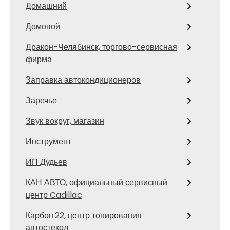
Домашний
Домовой
Дракон-Челябинск, торгово-сервисная
фирма
Заправка автокондиционеров
Заречье
Звук вокруг, магазин
Инструмент
ИП Дудьев
КАН АВТО, официальный сервисный
центр Cadillac
Карбон.22, центр тонирования
автостекол