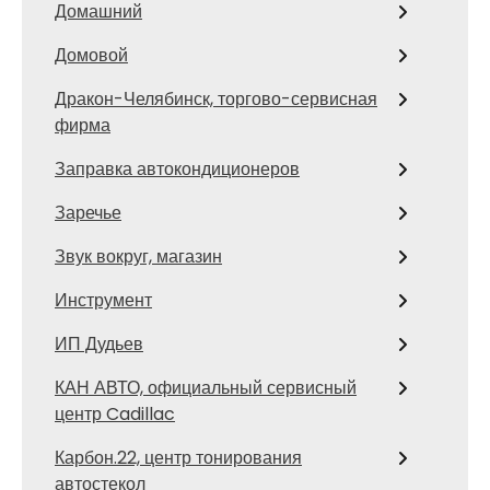
Домашний
Домовой
Дракон-Челябинск, торгово-сервисная
фирма
Заправка автокондиционеров
Заречье
Звук вокруг, магазин
Инструмент
ИП Дудьев
КАН АВТО, официальный сервисный
центр Cadillac
Карбон.22, центр тонирования
автостекол