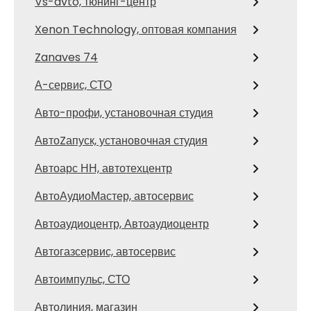
Vs-avto, тюнинг-центр
Xenon Technology, оптовая компания
Zanaves 74
А-сервис, СТО
Авто-профи, установочная студия
АвтоZапуск, установочная студия
Автоарс НН, автотехцентр
АвтоАудиоМастер, автосервис
Автоаудиоцентр, Автоаудиоцентр
Автогазсервис, автосервис
Автоимпульс, СТО
Автолиния, магазин