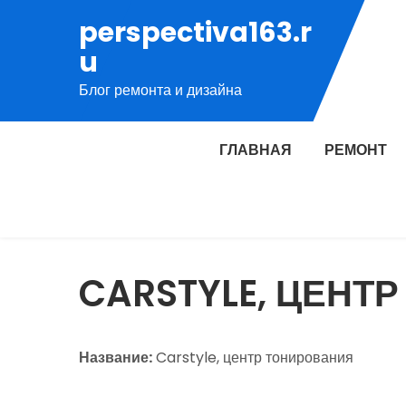
Перейти
perspectiva163.r
к
u
содержимому
Блог ремонта и дизайна
ГЛАВНАЯ
РЕМОНТ
CARSTYLE, ЦЕНТ
Название:
Carstyle, центр тонирования