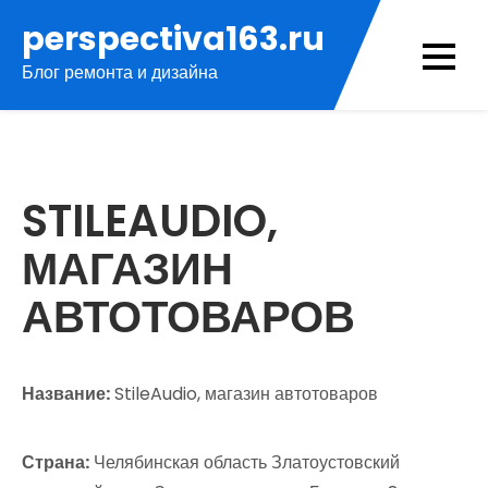
Перейти
perspectiva163.ru
к
Блог ремонта и дизайна
содержимому
STILEAUDIO,
МАГАЗИН
АВТОТОВАРОВ
Название:
StileAudio, магазин автотоваров
Страна:
Челябинская область Златоустовский