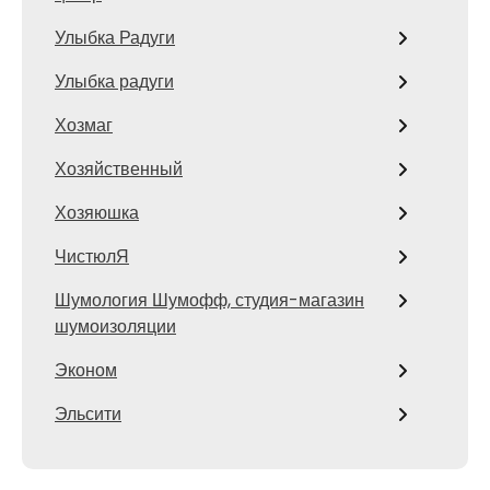
Улыбка Радуги
Улыбка радуги
Хозмаг
Хозяйственный
Хозяюшка
ЧистюлЯ
Шумология Шумофф, студия-магазин
шумоизоляции
Эконом
Эльсити