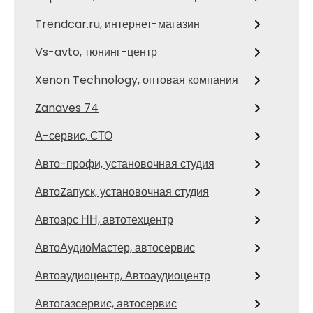
Trendcar.ru, интернет-магазин
Vs-avto, тюнинг-центр
Xenon Technology, оптовая компания
Zanaves 74
А-сервис, СТО
Авто-профи, установочная студия
АвтоZапуск, установочная студия
Автоарс НН, автотехцентр
АвтоАудиоМастер, автосервис
Автоаудиоцентр, Автоаудиоцентр
Автогазсервис, автосервис