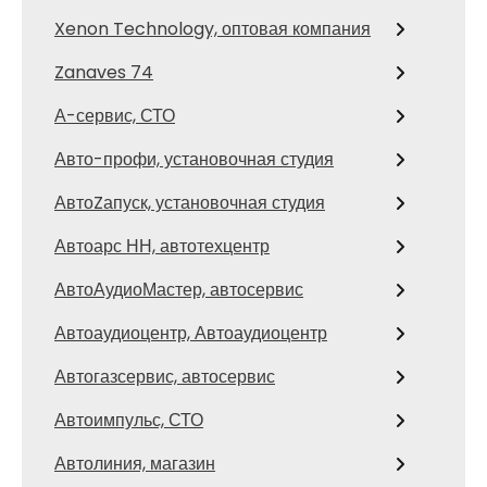
Xenon Technology, оптовая компания
Zanaves 74
А-сервис, СТО
Авто-профи, установочная студия
АвтоZапуск, установочная студия
Автоарс НН, автотехцентр
АвтоАудиоМастер, автосервис
Автоаудиоцентр, Автоаудиоцентр
Автогазсервис, автосервис
Автоимпульс, СТО
Автолиния, магазин