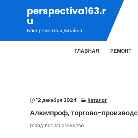
Перейти
perspectiva163.r
к
u
содержимому
Блог ремонта и дизайна
ГЛАВНАЯ
РЕМОНТ
12 декабря 2024
Каталог
Алюмпроф, торгово-производс
город: пос. Иноземцево