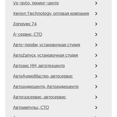
Vs-avto, тюнинг-центр
Xenon Technology, оптовая компания
Zanaves 74
А-сервис, СТО
Авто-профи, установочная студия
АвтоZапуск, установочная студия
Автоарс НН, автотехцентр
АвтоАудиоМастер, автосервис
Автоаудиоцентр, Автоаудиоцентр
Автогазсервис, автосервис
Автоимпульс, СТО