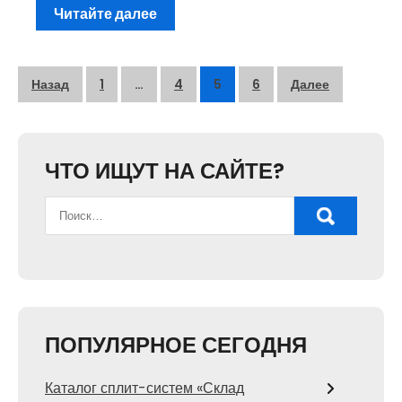
Читайте далее
Пагинация
Назад
1
…
4
5
6
Далее
записей
ЧТО ИЩУТ НА САЙТЕ?
ПОПУЛЯРНОЕ СЕГОДНЯ
Каталог сплит-систем «Склад