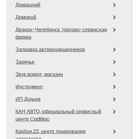
Домашний
Домовой
Дракон-Челябинск, торгово-сервисная
фирма
Заправка автокондиционеров
Заречье
Звук вокруг, магазин
Инструмент
ИП Дудьев
КАН АВТО, официальный сервисный
центр Cadillac
Карбон.22, центр тонирования
автостекол