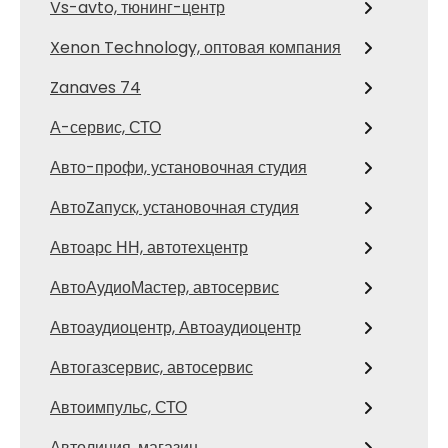
Vs-avto, тюнинг-центр
Xenon Technology, оптовая компания
Zanaves 74
А-сервис, СТО
Авто-профи, установочная студия
АвтоZапуск, установочная студия
Автоарс НН, автотехцентр
АвтоАудиоМастер, автосервис
Автоаудиоцентр, Автоаудиоцентр
Автогазсервис, автосервис
Автоимпульс, СТО
Автолиния, магазин