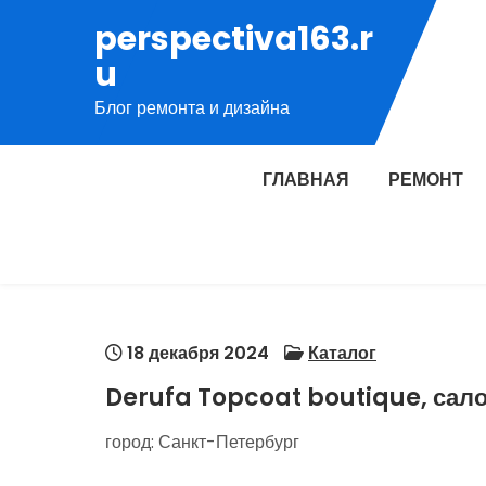
Перейти
perspectiva163.r
к
u
содержимому
Блог ремонта и дизайна
ГЛАВНАЯ
РЕМОНТ
18 декабря 2024
Каталог
Derufa Topcoat boutique, сало
город: Санкт-Петербург