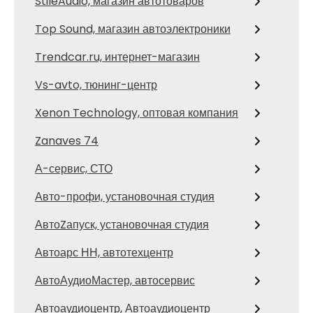
StileAudio, магазин автотоваров
Top Sound, магазин автоэлектроники
Trendcar.ru, интернет-магазин
Vs-avto, тюнинг-центр
Xenon Technology, оптовая компания
Zanaves 74
А-сервис, СТО
Авто-профи, установочная студия
АвтоZапуск, установочная студия
Автоарс НН, автотехцентр
АвтоАудиоМастер, автосервис
Автоаудиоцентр, Автоаудиоцентр