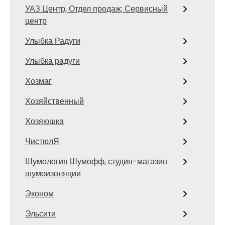
УАЗ Центр, Отдел продаж; Сервисный
центр
Улыбка Радуги
Улыбка радуги
Хозмаг
Хозяйственный
Хозяюшка
ЧистюлЯ
Шумология Шумофф, студия-магазин
шумоизоляции
Эконом
Эльсити