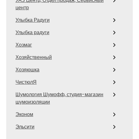
УАЗ Центр, Отдел продаж; Сервисный
центр
Улыбка Радуги
Улыбка радуги
Хозмаг
Хозяйственный
Хозяюшка
ЧистюлЯ
Шумология Шумофф, студия-магазин
шумоизоляции
Эконом
Эльсити