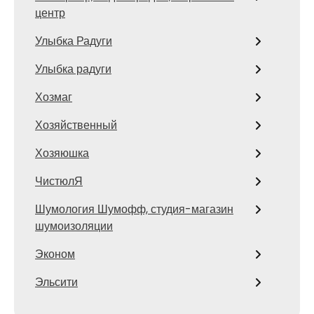
центр
Улыбка Радуги
Улыбка радуги
Хозмаг
Хозяйственный
Хозяюшка
ЧистюлЯ
Шумология Шумофф, студия-магазин
шумоизоляции
Эконом
Эльсити