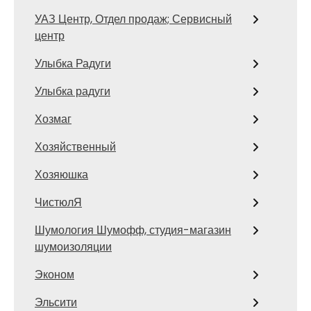
УАЗ Центр, Отдел продаж; Сервисный
центр
Улыбка Радуги
Улыбка радуги
Хозмаг
Хозяйственный
Хозяюшка
ЧистюлЯ
Шумология Шумофф, студия-магазин
шумоизоляции
Эконом
Эльсити