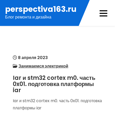
Перейти
perspectiva163.ru
к
Блог ремонта и дизайна
содержимому
8 апреля 2023
Занимаемся электрикой
Iar и stm32 cortex m0. часть
0x01. подготовка платформы
iar
Iar и stm32 cortex m0. часть 0x01. подготовка
платформы iar