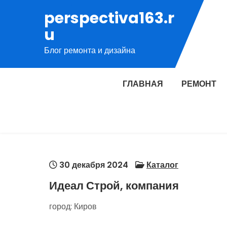
Перейти
perspectiva163.r
к
u
содержимому
Блог ремонта и дизайна
ГЛАВНАЯ
РЕМОНТ
30 декабря 2024
Каталог
Идеал Строй, компания
город: Киров