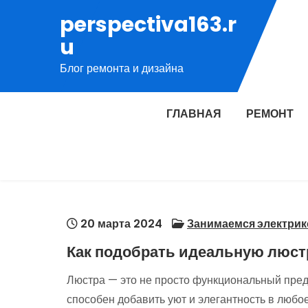
Перейти
perspectiva163.r
к
u
содержимому
Блог ремонта и дизайна
ГЛАВНАЯ
РЕМОНТ
20 марта 2024
Занимаемся электрик
Как подобрать идеальную люст
Люстра — это не просто функциональный пред
способен добавить уют и элегантность в люб