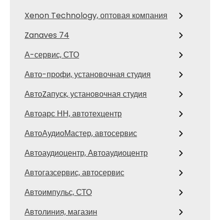
Xenon Technology, оптовая компания
Zanaves 74
А-сервис, СТО
Авто-профи, установочная студия
АвтоZапуск, установочная студия
Автоарс НН, автотехцентр
АвтоАудиоМастер, автосервис
Автоаудиоцентр, Автоаудиоцентр
Автогазсервис, автосервис
Автоимпульс, СТО
Автолиния, магазин