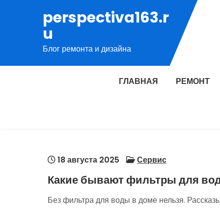
Перейти
perspectiva163.r
к
u
содержимому
Блог ремонта и дизайна
ГЛАВНАЯ
РЕМОНТ
18 августа 2025
Сервис
Какие бывают фильтры для вод
Без фильтра для воды в доме нельзя. Рассказы