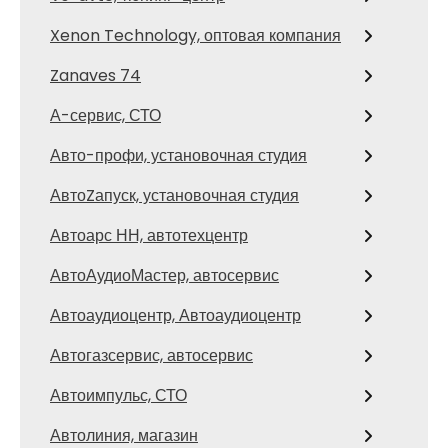
Xenon Technology, оптовая компания
Zanaves 74
А-сервис, СТО
Авто-профи, установочная студия
АвтоZапуск, установочная студия
Автоарс НН, автотехцентр
АвтоАудиоМастер, автосервис
Автоаудиоцентр, Автоаудиоцентр
Автогазсервис, автосервис
Автоимпульс, СТО
Автолиния, магазин