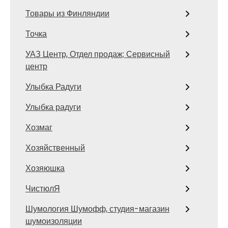
Товары из Финляндии
Точка
УАЗ Центр, Отдел продаж; Сервисный
центр
Улыбка Радуги
Улыбка радуги
Хозмаг
Хозяйственный
Хозяюшка
ЧистюлЯ
Шумология Шумофф, студия-магазин
шумоизоляции