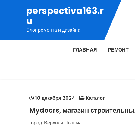
Перейти
perspectiva163.r
к
u
содержимому
Блог ремонта и дизайна
ГЛАВНАЯ
РЕМОНТ
10 декабря 2024
Каталог
Mydoors, магазин строительны
город: Верхняя Пышма