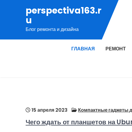
Перейти
perspectiva163.r
к
u
содержимому
Блог ремонта и дизайна
ГЛАВНАЯ
РЕМОНТ
15 апреля 2023
Компактные гаджеты д
Чего ждать от планшетов на Ubu