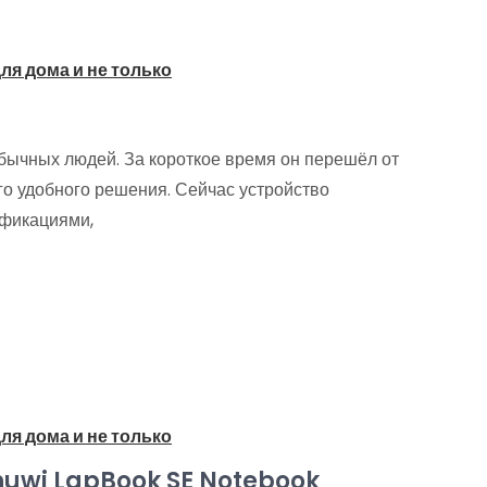
ля дома и не только
бычных людей. За короткое время он перешёл от
ого удобного решения. Сейчас устройство
ификациями,
ля дома и не только
huwi LapBook SE Notebook