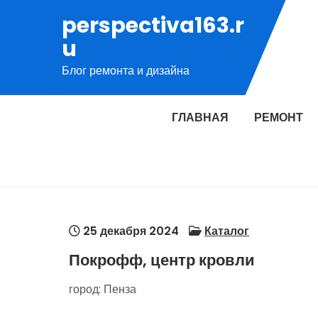
Перейти
perspectiva163.r
к
u
содержимому
Блог ремонта и дизайна
ГЛАВНАЯ
РЕМОНТ
25 декабря 2024
Каталог
Покрофф, центр кровли
город: Пенза