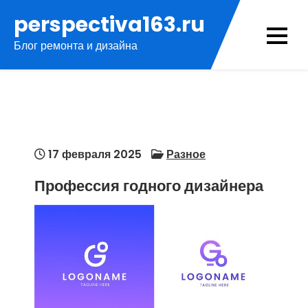
Перейти
perspectiva163.ru
к
Блог ремонта и дизайна
содержимому
17 февраля 2025
Разное
Профессия годного дизайнера