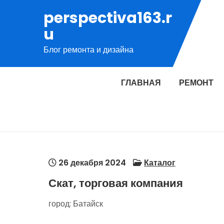
Перейти
perspectiva163.r
к
u
содержимому
Блог ремонта и дизайна
ГЛАВНАЯ
РЕМОНТ
26 декабря 2024
Каталог
Скат, торговая компания
город: Батайск