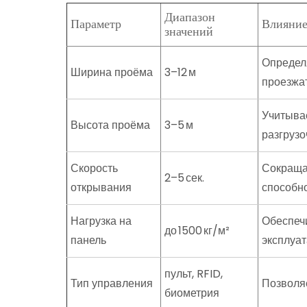
Диапазон
Параметр
Влияние
значений
Определя
Ширина проёма
3–12 м
проезжа
Учитыва
Высота проёма
3–5 м
разгруз
Скорость
Сокраща
2–5 сек.
открывания
способн
Нагрузка на
Обеспеч
до 1500 кг/м²
панель
эксплуа
пульт, RFID,
Тип управления
Позволяе
биометрия