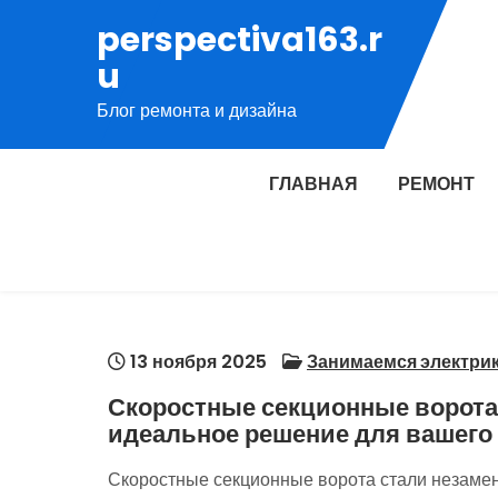
Перейти
perspectiva163.r
к
u
содержимому
Блог ремонта и дизайна
ГЛАВНАЯ
РЕМОНТ
13 ноября 2025
Занимаемся электри
Скоростные секционные ворота:
идеальное решение для вашего
Скоростные секционные ворота стали незаме