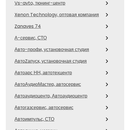
Vs-avto, тюнинг-центр
Xenon Technology, оптовая компания
Zanaves 74
А-сервис, СТО
Авто-профи, установочная студия
АвтоZапуск, установочная студия
Автоарс НН, автотехцентр
АвтоАудиоМастер, автосервис
Автоаудиоцентр, Автоаудиоцентр
Автогазсервис, автосервис
Автоимпульс, СТО