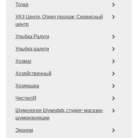
Точка
УАЗ Центр, Отдел продаж; Сервисный
центр
Улыбка Радуги
Улыбка радуги
Хозмаг
Хозяйственный
Хозяюшка
ЧистюлЯ
Шумология Шумофф, студия-магазин
шумоизоляции
Эконом