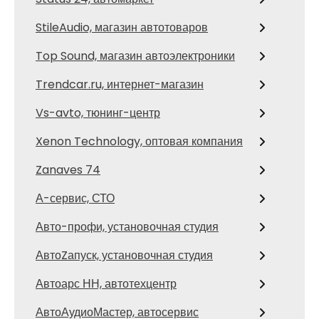
StileAudio, магазин автотоваров
Top Sound, магазин автоэлектроники
Trendcar.ru, интернет-магазин
Vs-avto, тюнинг-центр
Xenon Technology, оптовая компания
Zanaves 74
А-сервис, СТО
Авто-профи, установочная студия
АвтоZапуск, установочная студия
Автоарс НН, автотехцентр
АвтоАудиоМастер, автосервис