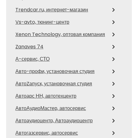
Trendcar.ru, интернет-магазин
Vs-avto, тюнинг-центр
Xenon Technology, оптовая компания
Zanaves 74
А-сервис, СТО
Авто-профи, установочная студия
АвтоZапуск, установочная студия
Автоарс НН, автотехцентр
АвтоАудиоМастер, автосервис
Автоаудиоцентр, Автоаудиоцентр
Автогазсервис, автосервис