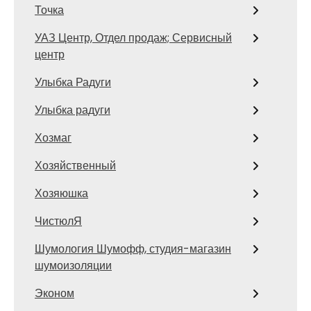
Точка
УАЗ Центр, Отдел продаж; Сервисный
центр
Улыбка Радуги
Улыбка радуги
Хозмаг
Хозяйственный
Хозяюшка
ЧистюлЯ
Шумология Шумофф, студия-магазин
шумоизоляции
Эконом