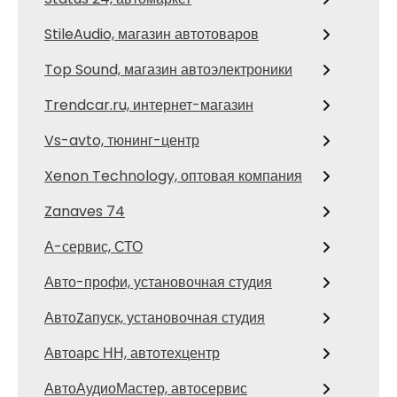
StileAudio, магазин автотоваров
Top Sound, магазин автоэлектроники
Trendcar.ru, интернет-магазин
Vs-avto, тюнинг-центр
Xenon Technology, оптовая компания
Zanaves 74
А-сервис, СТО
Авто-профи, установочная студия
АвтоZапуск, установочная студия
Автоарс НН, автотехцентр
АвтоАудиоМастер, автосервис