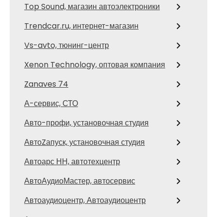
Top Sound, магазин автоэлектроники
Trendcar.ru, интернет-магазин
Vs-avto, тюнинг-центр
Xenon Technology, оптовая компания
Zanaves 74
А-сервис, СТО
Авто-профи, установочная студия
АвтоZапуск, установочная студия
Автоарс НН, автотехцентр
АвтоАудиоМастер, автосервис
Автоаудиоцентр, Автоаудиоцентр