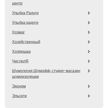
центр
Улыбка Радуги
Улыбка радуги
Хозмаг
Хозяйственный
Хозяюшка
ЧистюлЯ
Шумология Шумофф, студия-магазин
шумоизоляции
Эконом
Эльсити