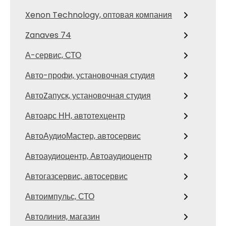
Xenon Technology, оптовая компания
Zanaves 74
А-сервис, СТО
Авто-профи, установочная студия
АвтоZапуск, установочная студия
Автоарс НН, автотехцентр
АвтоАудиоМастер, автосервис
Автоаудиоцентр, Автоаудиоцентр
Автогазсервис, автосервис
Автоимпульс, СТО
Автолиния, магазин