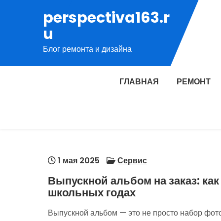
Перейти
perspectiva163.r
к
u
содержимому
Блог ремонта и дизайна
ГЛАВНАЯ
РЕМОНТ
1 мая 2025
Сервис
Выпускной альбом на заказ: ка
школьных годах
Выпускной альбом — это не просто набор фот